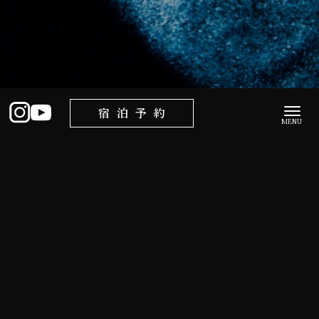
宿泊予約
全国紙「週間ビル経営」に掲載
2023年02月10日
「週間ビル経営 2/6号」にVILLA BRAMAREが掲載されま
した。
週間ビル経営は全国へ約50,000部を展開する不動産業界紙
です。
全国に向け、VILLA BRAMAREの開業をご報告できること
を大変嬉しく思います。
週刊ビル経営_230206-1
ダウンロード