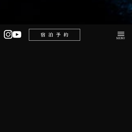
宿泊予約
【7.8.9月限定】Fビレッジを愉しみ尽くす2泊3
日プラン
2024年06月27日
Fビレッジの魅力を堪能できる2泊3日のご滞在プランが新登
場！
野球観戦以外の魅力を堪能できる3日間。
当館でのプライベートなご滞在はもちろん、北海道らしさを
感じるお食事やアクティビティも存分に体験できる内容でご
用意をしております。